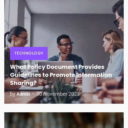
TECHNOLOGY
What Policy Document Provides
Guidelines to Promote Information
Sharing?
by
30 November 2023
Admin