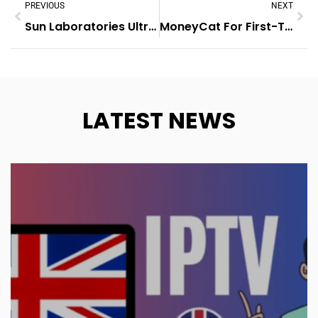
PREVIOUS
NEXT
Sun Laboratories Ultra Dark Self Tanning Lotion For A Deep Natural Glow
MoneyCat For First-Time Borrowers And What To Expect During The Process
LATEST NEWS